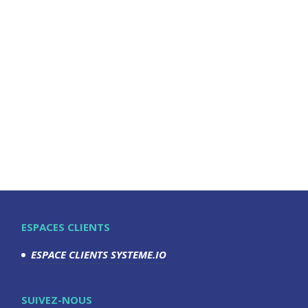
Training" ? Avec l'option "cours collectifs" ?
J’écris cet...
ESPACES CLIENTS
ESPACE CLIENTS SYSTEME.IO
SUIVEZ-NOUS