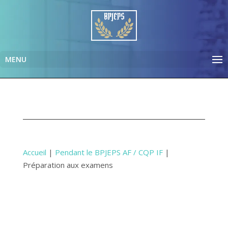
Accueil
|
Pendant le BPJEPS AF / CQP IF
|
Préparation aux examens