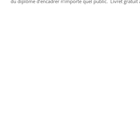
du diplôme d’encadrer n’importe quel public. Livret gratuit à