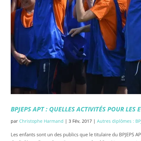
BPJEPS APT : QUELLES ACTIVITÉS POUR LES 
par
Christophe Harmand
|
3 Fév, 2017
|
Autres diplômes : BP
Les enfants sont un des publics que le titulaire du BPJEPS A