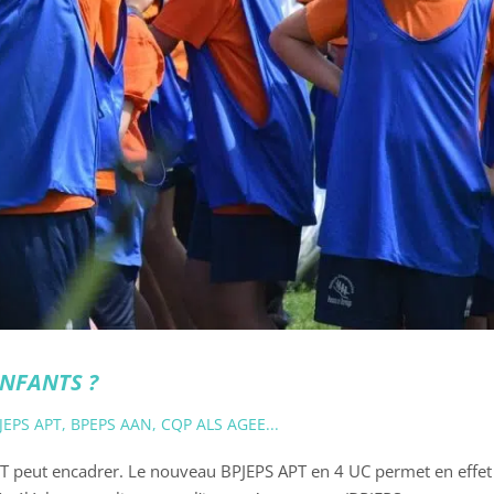
ENFANTS ?
JEPS APT, BPEPS AAN, CQP ALS AGEE...
PT peut encadrer. Le nouveau BPJEPS APT en 4 UC permet en effet a