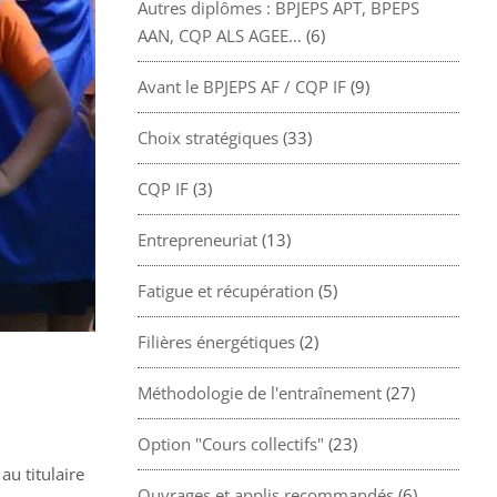
Autres diplômes : BPJEPS APT, BPEPS
AAN, CQP ALS AGEE…
(6)
Avant le BPJEPS AF / CQP IF
(9)
Choix stratégiques
(33)
CQP IF
(3)
Entrepreneuriat
(13)
Fatigue et récupération
(5)
Filières énergétiques
(2)
Méthodologie de l'entraînement
(27)
Option "Cours collectifs"
(23)
u titulaire
Ouvrages et applis recommandés
(6)