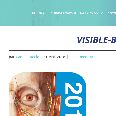
ACCUEIL
FORMATIONS & COACHINGS
LIVR
VISIBLE-
par
Camille Rocle
|
31 Mai, 2018
|
0 commentaires