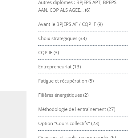
Autres diplômes : BPJEPS APT, BPEPS
AAN, CQP ALS AGEE…
(6)
Avant le BPJEPS AF / CQP IF
(9)
Choix stratégiques
(33)
CQP IF
(3)
Entrepreneuriat
(13)
Fatigue et récupération
(5)
Filières énergétiques
(2)
Méthodologie de l'entraînement
(27)
Option "Cours collectifs"
(23)
Ouvrages et applis recommandés
(6)