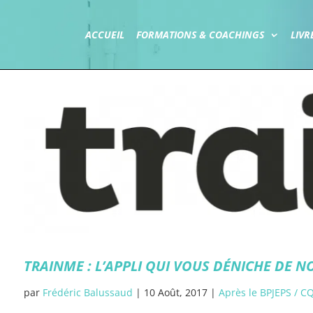
ACCUEIL
FORMATIONS & COACHINGS
LIVR
TRAINME : L’APPLI QUI VOUS DÉNICHE DE 
par
Frédéric Balussaud
|
10 Août, 2017
|
Après le BPJEPS / C