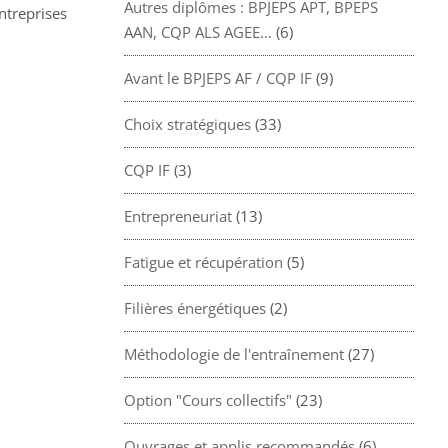
Autres diplômes : BPJEPS APT, BPEPS
entreprises
AAN, CQP ALS AGEE…
(6)
Avant le BPJEPS AF / CQP IF
(9)
Choix stratégiques
(33)
CQP IF
(3)
Entrepreneuriat
(13)
Fatigue et récupération
(5)
Filières énergétiques
(2)
Méthodologie de l'entraînement
(27)
Option "Cours collectifs"
(23)
Ouvrages et applis recommandés
(6)