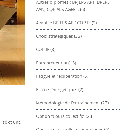
Autres diplômes : BPJEPS APT, BPEPS
AAN, CQP ALS AGEE…
(6)
Avant le BPJEPS AF / CQP IF
(9)
Choix stratégiques
(33)
CQP IF
(3)
Entrepreneuriat
(13)
Fatigue et récupération
(5)
Filières énergétiques
(2)
Méthodologie de l'entraînement
(27)
Option "Cours collectifs"
(23)
isé et une
Ouvrages et applis recommandés
(6)