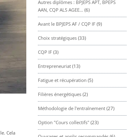
Autres diplômes : BPJEPS APT, BPEPS
AAN, CQP ALS AGEE…
(6)
Avant le BPJEPS AF / CQP IF
(9)
Choix stratégiques
(33)
CQP IF
(3)
Entrepreneuriat
(13)
Fatigue et récupération
(5)
Filières énergétiques
(2)
Méthodologie de l'entraînement
(27)
Option "Cours collectifs"
(23)
le. Cela
Ouvrages et applis recommandés
(6)