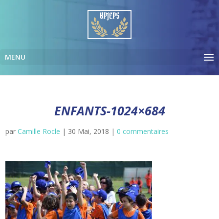
ENFANTS-1024×684
par
Camille Rocle
|
30 Mai, 2018
|
0 commentaires