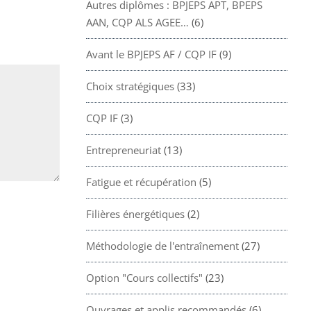
Autres diplômes : BPJEPS APT, BPEPS
AAN, CQP ALS AGEE…
(6)
Avant le BPJEPS AF / CQP IF
(9)
Choix stratégiques
(33)
CQP IF
(3)
Entrepreneuriat
(13)
Fatigue et récupération
(5)
Filières énergétiques
(2)
Méthodologie de l'entraînement
(27)
Option "Cours collectifs"
(23)
Ouvrages et applis recommandés
(6)