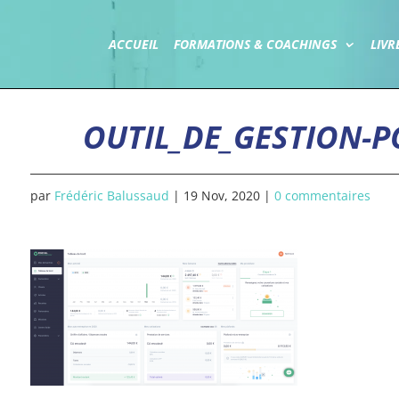
ACCUEIL
FORMATIONS & COACHINGS
LIVR
OUTIL_DE_GESTION-
par
Frédéric Balussaud
|
19 Nov, 2020
|
0 commentaires