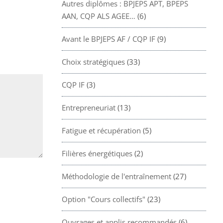
Autres diplômes : BPJEPS APT, BPEPS
AAN, CQP ALS AGEE…
(6)
Avant le BPJEPS AF / CQP IF
(9)
Choix stratégiques
(33)
CQP IF
(3)
Entrepreneuriat
(13)
Fatigue et récupération
(5)
Filières énergétiques
(2)
Méthodologie de l'entraînement
(27)
Option "Cours collectifs"
(23)
Ouvrages et applis recommandés
(6)