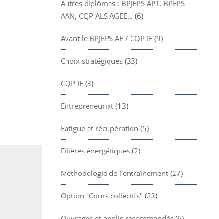
Autres diplômes : BPJEPS APT, BPEPS
AAN, CQP ALS AGEE…
(6)
Avant le BPJEPS AF / CQP IF
(9)
Choix stratégiques
(33)
CQP IF
(3)
Entrepreneuriat
(13)
Fatigue et récupération
(5)
Filières énergétiques
(2)
Méthodologie de l'entraînement
(27)
Option "Cours collectifs"
(23)
Ouvrages et applis recommandés
(6)