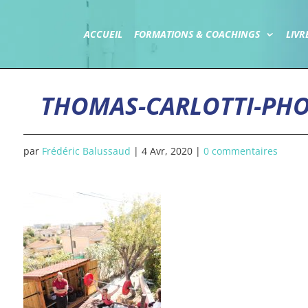
ACCUEIL
FORMATIONS & COACHINGS
LIVR
THOMAS-CARLOTTI-PHO
par
Frédéric Balussaud
|
4 Avr, 2020
|
0 commentaires