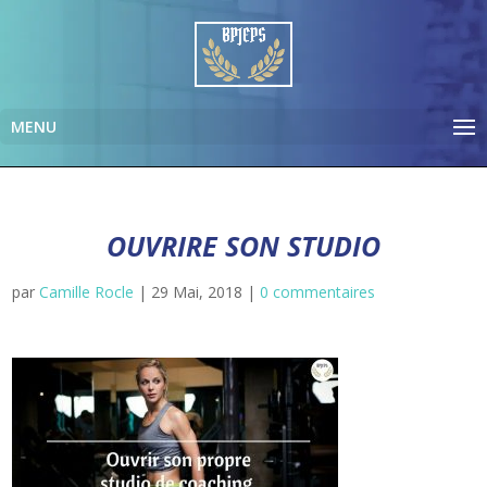
OUVRIRE SON STUDIO
par
Camille Rocle
|
29 Mai, 2018
|
0 commentaires