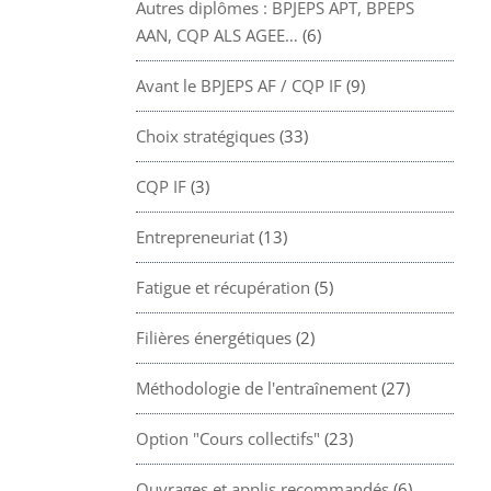
Autres diplômes : BPJEPS APT, BPEPS
AAN, CQP ALS AGEE…
(6)
Avant le BPJEPS AF / CQP IF
(9)
Choix stratégiques
(33)
CQP IF
(3)
Entrepreneuriat
(13)
Fatigue et récupération
(5)
Filières énergétiques
(2)
Méthodologie de l'entraînement
(27)
Option "Cours collectifs"
(23)
Ouvrages et applis recommandés
(6)