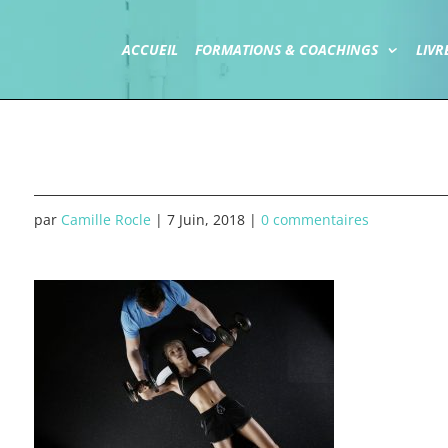
ACCUEIL
FORMATIONS & COACHINGS
LIVR
par
Camille Rocle
|
7 Juin, 2018
|
0 commentaires