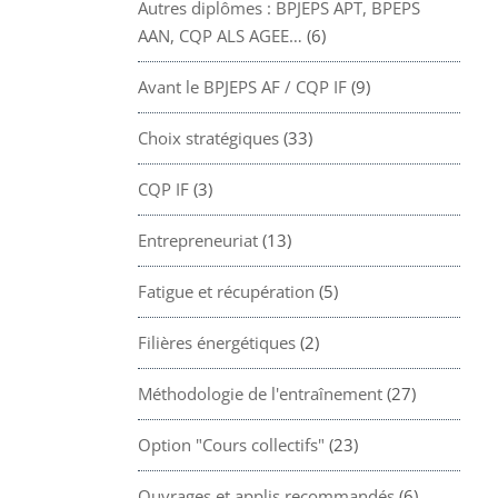
Autres diplômes : BPJEPS APT, BPEPS
AAN, CQP ALS AGEE…
(6)
Avant le BPJEPS AF / CQP IF
(9)
Choix stratégiques
(33)
CQP IF
(3)
Entrepreneuriat
(13)
Fatigue et récupération
(5)
Filières énergétiques
(2)
Méthodologie de l'entraînement
(27)
Option "Cours collectifs"
(23)
Ouvrages et applis recommandés
(6)