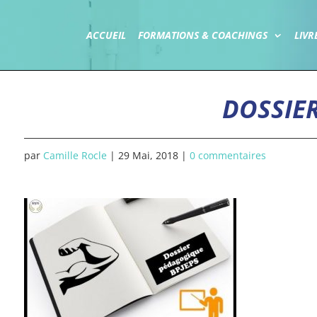
ACCUEIL
FORMATIONS & COACHINGS
LIVR
DOSSIE
par
Camille Rocle
|
29 Mai, 2018
|
0 commentaires