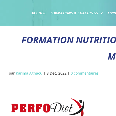
ACCUEIL
FORMATIONS & COACHINGS
LIVR
FORMATION NUTRITIO
M
par
Karima Agnaou
|
8 Déc, 2022
|
0 commentaires