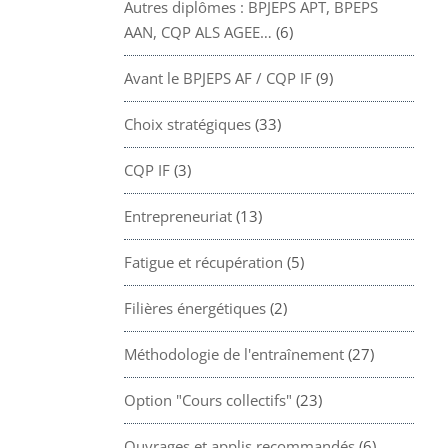
Autres diplômes : BPJEPS APT, BPEPS
AAN, CQP ALS AGEE…
(6)
Avant le BPJEPS AF / CQP IF
(9)
Choix stratégiques
(33)
CQP IF
(3)
Entrepreneuriat
(13)
Fatigue et récupération
(5)
Filières énergétiques
(2)
Méthodologie de l'entraînement
(27)
Option "Cours collectifs"
(23)
Ouvrages et applis recommandés
(6)