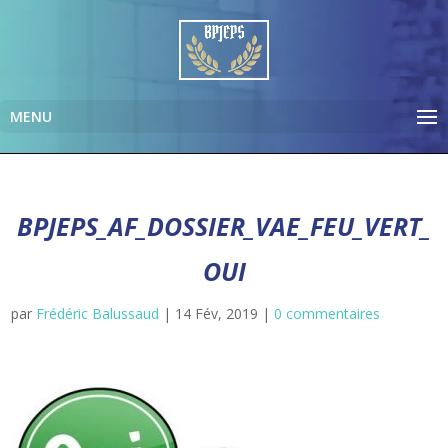
BPJEPS_AF_DOSSIER_VAE_FEU_VERT_
OUI
par
Frédéric Balussaud
|
14 Fév, 2019
|
0 commentaires