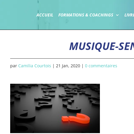
ACCUEIL
FORMATIONS & COACHINGS
LIVR
MUSIQUE-SE
par
Camilia Courtois
|
21 Jan, 2020
|
0 commentaires