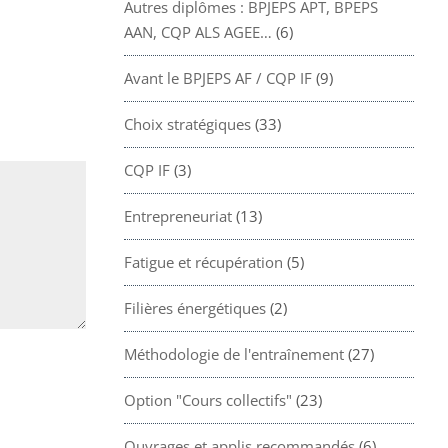
Autres diplômes : BPJEPS APT, BPEPS
AAN, CQP ALS AGEE…
(6)
Avant le BPJEPS AF / CQP IF
(9)
Choix stratégiques
(33)
CQP IF
(3)
Entrepreneuriat
(13)
Fatigue et récupération
(5)
Filières énergétiques
(2)
Méthodologie de l'entraînement
(27)
Option "Cours collectifs"
(23)
Ouvrages et applis recommandés
(6)