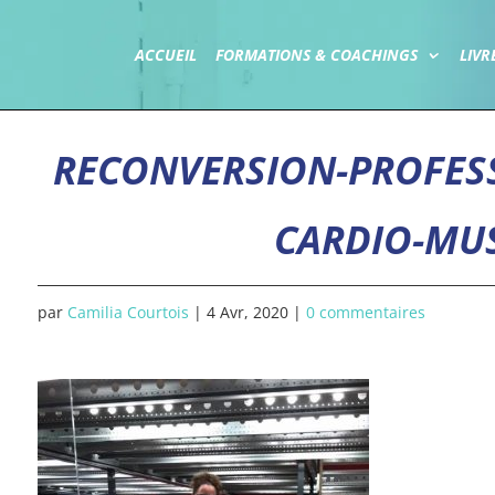
ACCUEIL
FORMATIONS & COACHINGS
LIVR
RECONVERSION-PROFESS
CARDIO-MUS
par
Camilia Courtois
|
4 Avr, 2020
|
0 commentaires