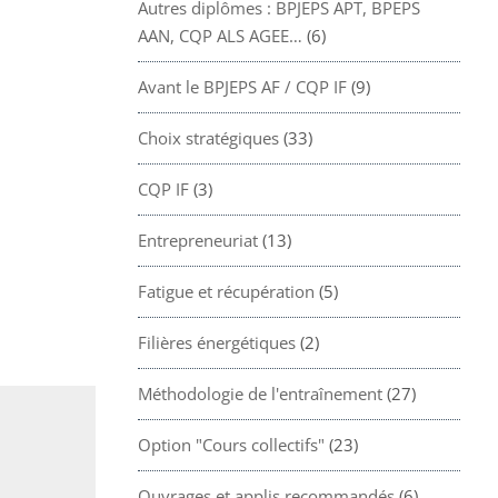
Autres diplômes : BPJEPS APT, BPEPS
AAN, CQP ALS AGEE…
(6)
Avant le BPJEPS AF / CQP IF
(9)
Choix stratégiques
(33)
CQP IF
(3)
Entrepreneuriat
(13)
Fatigue et récupération
(5)
Filières énergétiques
(2)
Méthodologie de l'entraînement
(27)
Option "Cours collectifs"
(23)
Ouvrages et applis recommandés
(6)