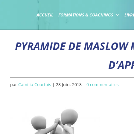
ACCUEIL
FORMATIONS & COACHINGS
LIVR
PYRAMIDE DE MASLOW 
D’AP
par
Camilia Courtois
|
28 Juin, 2018
|
0 commentaires