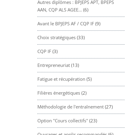
Autres diplômes : BPJEPS APT, BPEPS
AAN, CQP ALS AGEE…
(6)
Avant le BPJEPS AF / CQP IF
(9)
Choix stratégiques
(33)
CQP IF
(3)
Entrepreneuriat
(13)
Fatigue et récupération
(5)
Filières énergétiques
(2)
Méthodologie de l'entraînement
(27)
Option "Cours collectifs"
(23)
Ouvrages et applis recommandés
(6)