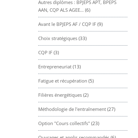
Autres diplômes : BPJEPS APT, BPEPS
AAN, CQP ALS AGEE…
(6)
Avant le BPJEPS AF / CQP IF
(9)
Choix stratégiques
(33)
CQP IF
(3)
Entrepreneuriat
(13)
Fatigue et récupération
(5)
Filières énergétiques
(2)
Méthodologie de l'entraînement
(27)
Option "Cours collectifs"
(23)
Ouvrages et applis recommandés
(6)