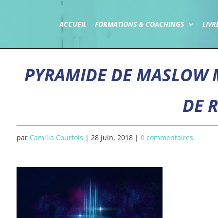
ACCUEIL
FORMATIONS & COACHINGS
LIVR
PYRAMIDE DE MASLOW 
DE 
par
Camilia Courtois
|
28 Juin, 2018
|
0 commentaires