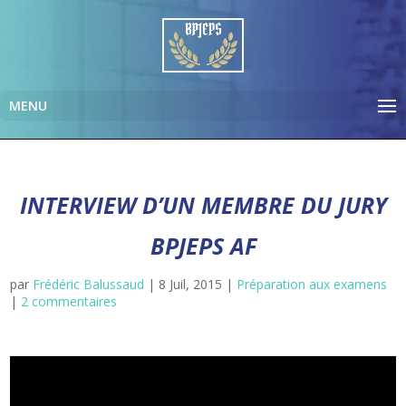
INTERVIEW D’UN MEMBRE DU JURY
BPJEPS AF
par
Frédéric Balussaud
|
8 Juil, 2015
|
Préparation aux examens
|
2 commentaires