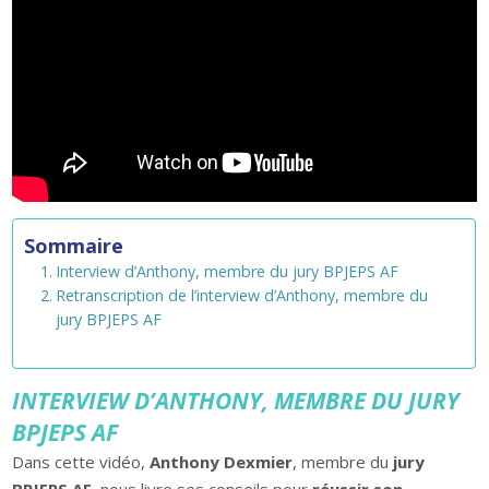
Sommaire
Interview d’Anthony, membre du jury BPJEPS AF
Retranscription de l’interview d’Anthony, membre du
jury BPJEPS AF
INTERVIEW D’ANTHONY, MEMBRE DU JURY
BPJEPS AF
Dans cette vidéo,
Anthony Dexmier
, membre du
jury
BPJEPS AF
, nous livre ses conseils pour
réussir son