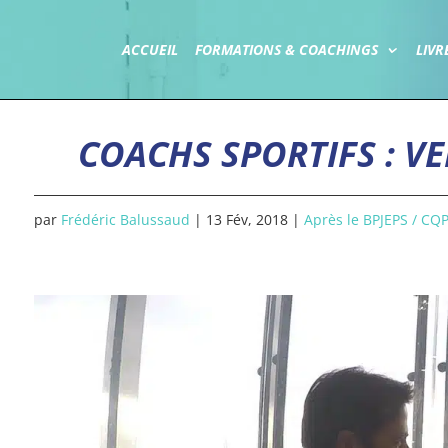
ACCUEIL
FORMATIONS & COACHINGS
LIVR
COACHS SPORTIFS : VE
par
Frédéric Balussaud
|
13 Fév, 2018
|
Après le BPJEPS / CQ