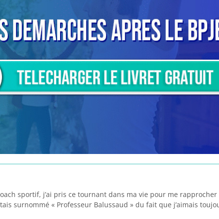
coach sportif, j’ai pris ce tournant dans ma vie pour me rapproche
tais surnommé « Professeur Balussaud » du fait que j’aimais toujo