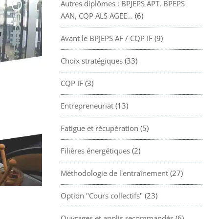
Autres diplômes : BPJEPS APT, BPEPS
AAN, CQP ALS AGEE…
(6)
Avant le BPJEPS AF / CQP IF
(9)
Choix stratégiques
(33)
CQP IF
(3)
Entrepreneuriat
(13)
Fatigue et récupération
(5)
Filières énergétiques
(2)
Méthodologie de l'entraînement
(27)
Option "Cours collectifs"
(23)
Ouvrages et applis recommandés
(6)